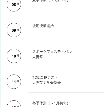
08
月
後期授業開始
09
月
スポーツフェスティバル
10
月
大妻祭
TOEIC IPテスト
11
月
大妻英文学会例会
冬季休業（～1月初旬）