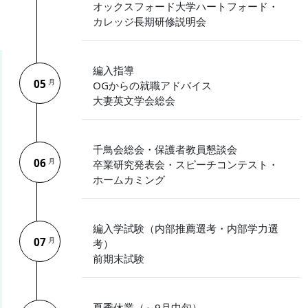
オックスフォード大学ハートフォード・
カレッジ長期研修説明会
編入指導
05
月
OGからの就職アドバイス
大妻英文学会総会
千鳥会総会・保護者教員懇談会
06
月
卒業研究発表会・スピーチコンテスト・
ホームカミング
編入学試験（内部推薦選考・内部学力選
07
月
考）
前期末試験
夏季休業（～9月中旬）