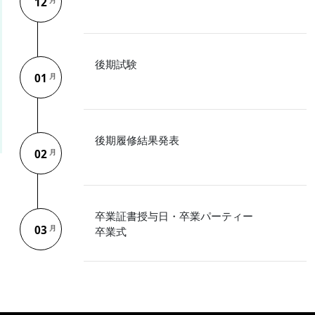
12
月
後期試験
01
月
後期履修結果発表
02
月
卒業証書授与日・卒業パーティー
03
月
卒業式